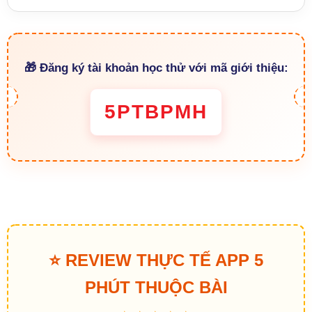
🎁 Đăng ký tài khoản học thử với mã giới thiệu:
5PTBPMH
⭐ REVIEW THỰC TẾ APP 5
PHÚT THUỘC BÀI