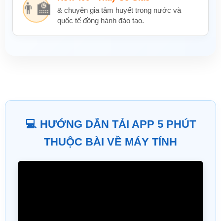
👨‍🏫
& chuyên gia tâm huyết trong nước và
quốc tế đồng hành đào tạo.
💻 HƯỚNG DẪN TẢI APP 5 PHÚT
THUỘC BÀI VỀ MÁY TÍNH