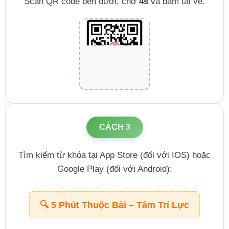
Scan QR code bên dưới, chờ
4s
và bấm tải về.
CÁCH 3
Tìm kiếm từ khóa tại App Store (đối với IOS) hoặc
Google Play (đối với Android):
🔍 5 Phút Thuộc Bài – Tâm Trí Lực