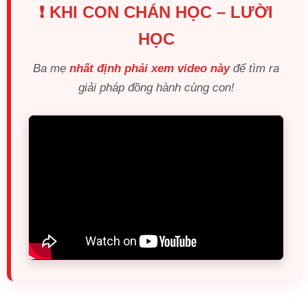
❗ KHI CON CHÁN HỌC – LƯỜI
HỌC
Ba mẹ
nhất định phải xem video này
để tìm ra
giải pháp đồng hành cùng con!