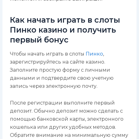
Как начать играть в слоты
Пинко казино и получить
первый бонус
Чтобы начать играть в слоты
Пинко
,
зарегистрируйтесь на сайте казино.
Заполните простую форму с личными
данными и подтвердите свою учетную
запись через электронную почту.
После регистрации выполните первый
депозит. Обычно депозит можно сделать с
помощью банковской карты, электронного
кошелька или других удобных методов.
Обратите внимание на минимальную сумму