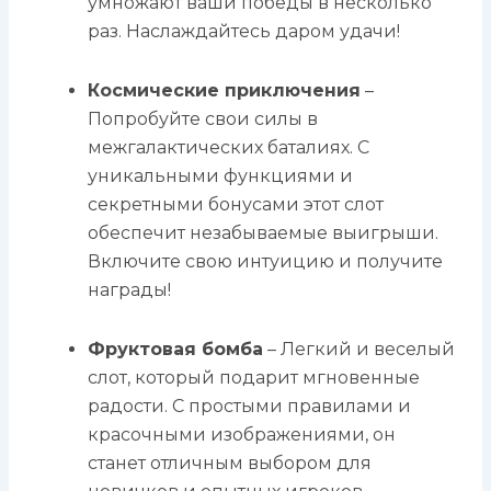
умножают ваши победы в несколько
раз. Наслаждайтесь даром удачи!
Космические приключения
–
Попробуйте свои силы в
межгалактических баталиях. С
уникальными функциями и
секретными бонусами этот слот
обеспечит незабываемые выигрыши.
Включите свою интуицию и получите
награды!
Фруктовая бомба
– Легкий и веселый
слот, который подарит мгновенные
радости. С простыми правилами и
красочными изображениями, он
станет отличным выбором для