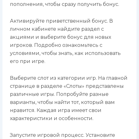
пополнения, чтобы сразу получить бонус.
Активируйте приветственный бонус. В
личном кабинете найдите раздел с
акциями и выберите бонус для новых
игроков. Подробно ознакомьтесь с
условиями, чтобы знать, как использовать
его при игре.
Выберите слот из категории игр. На главной
странице в разделе «Слоты» представлены
различные игры. Попробуйте разные
варианты, чтобы найти тот, который вам
нравится. Каждая игра имеет свои
характеристики и особенности.
Запустите игровой процесс. Установите