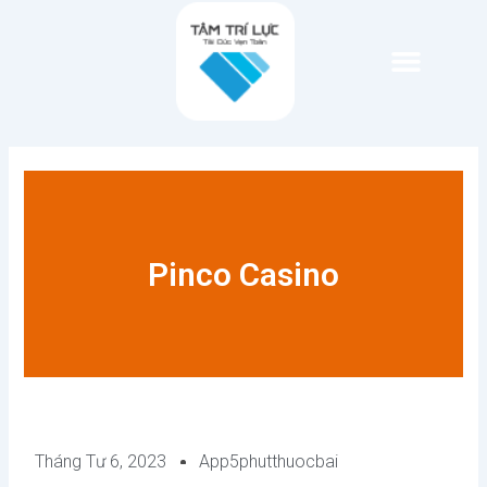
Nhảy
tới
Men
TÀI KHOẢN VIP
TẢI APP MIỄN PHÍ
MUA CHUNG
nội
dung
Pinco Casino
Tháng Tư 6, 2023
App5phutthuocbai